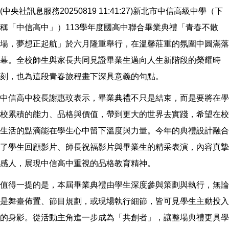
(中央社訊息服務20250819 11:41:27)新北市中信高級中學（下
稱「中信高中」）113學年度國高中聯合畢業典禮「青春不散
場，夢想正起航」於六月隆重舉行，在溫馨莊重的氛圍中圓滿落
幕。全校師生與家長共同見證畢業生邁向人生新階段的榮耀時
刻，也為這段青春旅程畫下深具意義的句點。
中信高中校長謝惠玟表示，畢業典禮不只是結束，而是要將在學
校累積的能力、品格與價值，帶到更大的世界去實踐，希望在校
生活的點滴能在學生心中留下溫度與力量。今年的典禮設計融合
了學生回顧影片、師長祝福影片與畢業生的精采表演，內容真摯
感人，展現中信高中重視的品格教育精神。
值得一提的是，本屆畢業典禮由學生深度參與策劃與執行，無論
是舞臺佈置、節目規劃，或現場執行細節，皆可見學生主動投入
的身影。從活動主角進一步成為「共創者」，讓整場典禮更具學