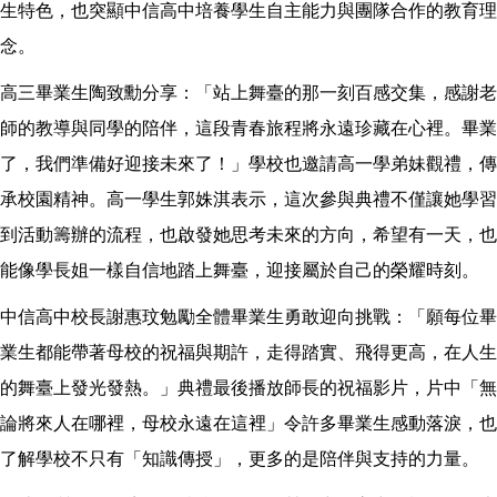
生特色，也突顯中信高中培養學生自主能力與團隊合作的教育理
念。
高三畢業生陶致勳分享：「站上舞臺的那一刻百感交集，感謝老
師的教導與同學的陪伴，這段青春旅程將永遠珍藏在心裡。畢業
了，我們準備好迎接未來了！」學校也邀請高一學弟妹觀禮，傳
承校園精神。高一學生郭姝淇表示，這次參與典禮不僅讓她學習
到活動籌辦的流程，也啟發她思考未來的方向，希望有一天，也
能像學長姐一樣自信地踏上舞臺，迎接屬於自己的榮耀時刻。
中信高中校長謝惠玟勉勵全體畢業生勇敢迎向挑戰：「願每位畢
業生都能帶著母校的祝福與期許，走得踏實、飛得更高，在人生
的舞臺上發光發熱。」典禮最後播放師長的祝福影片，片中「無
論將來人在哪裡，母校永遠在這裡」令許多畢業生感動落淚，也
了解學校不只有「知識傳授」，更多的是陪伴與支持的力量。