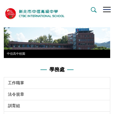
跳
到
主
要
內
容
區
中信高中校園
學務處
工作職掌
法令規章
訓育組