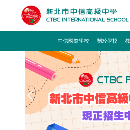
跳
到
主
要
內
容
中信國際學校
關於學校
區