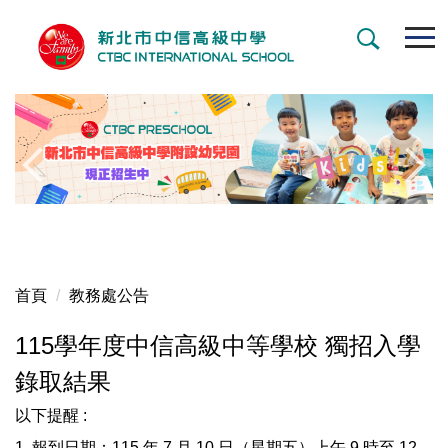
跳
到
主
要
內
容
區
首頁
教務處公告
115學年度中信高級中等學校 獨招入學
錄取結果
以下提醒 :
1. 報到日期：115 年 7 月 10 日（星期五）上午 9 時至 12