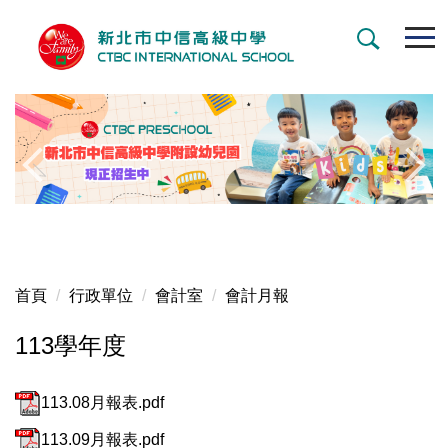
跳
到
主
要
內
容
區
首頁
行政單位
會計室
會計月報
113學年度
113.08月報表.pdf
113.09月報表.pdf