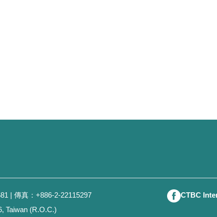
22112581 | 傳真：+886-2-22115297
CTBC Int
6, Taiwan (R.O.C.)