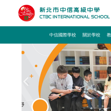
跳
到
主
要
內
容
中信國際學校
關於學校
區