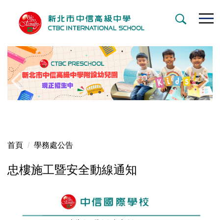
跳
到
主
要
內
容
區
首頁
學務處公告
忠樓施工暨安全動線通知