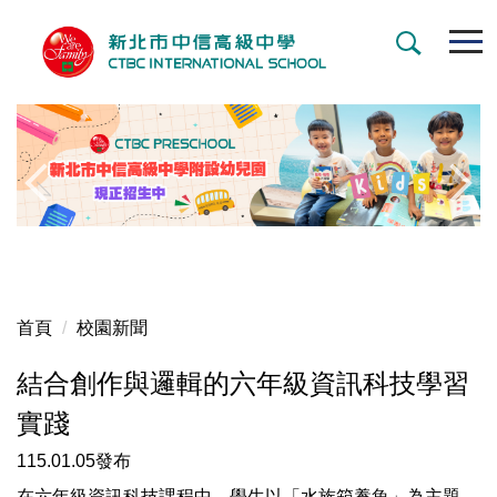
跳
到
主
要
內
容
區
首頁
校園新聞
結合創作與邏輯的六年級資訊科技學習
實踐
115.01.05發布
在六年級資訊科技課程中，學生以「水族箱養魚」為主題，