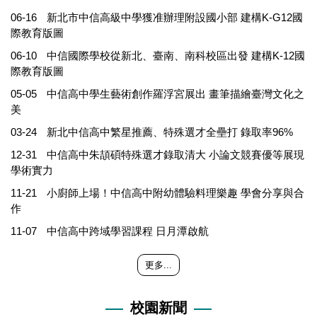
06-16
新北市中信高級中學獲准辦理附設國小部 建構K-G12國
際教育版圖
06-10
中信國際學校從新北、臺南、南科校區出發 建構K-12國
際教育版圖
05-05
中信高中學生藝術創作羅浮宮展出 畫筆描繪臺灣文化之
美
03-24
新北中信高中繁星推薦、特殊選才全壘打 錄取率96%
12-31
中信高中朱頡碩特殊選才錄取清大 小論文競賽優等展現
學術實力
11-21
小廚師上場！中信高中附幼體驗料理樂趣 學會分享與合
作
11-07
中信高中跨域學習課程 日月潭啟航
更多...
校園新聞