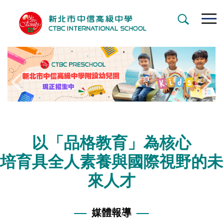
跳
到
主
要
內
容
區
以「品格教育」為核心
培育
具全人素養與國際視野的未
來人才
媒體報導